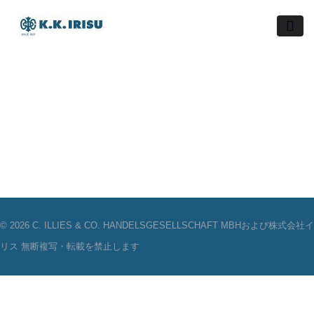
Skip
to
content
© 2026 C. ILLIES & CO. HANDELSGESELLSCHAFT MBHおよび株式会社イ
リス 無断複写・転載を禁止します