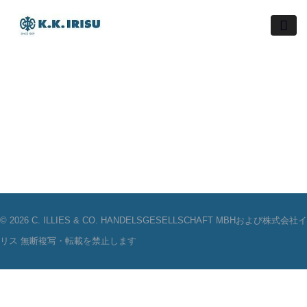
Skip
to
content
© 2026 C. ILLIES & CO. HANDELSGESELLSCHAFT MBHおよび株式会社イ
リス 無断複写・転載を禁止します