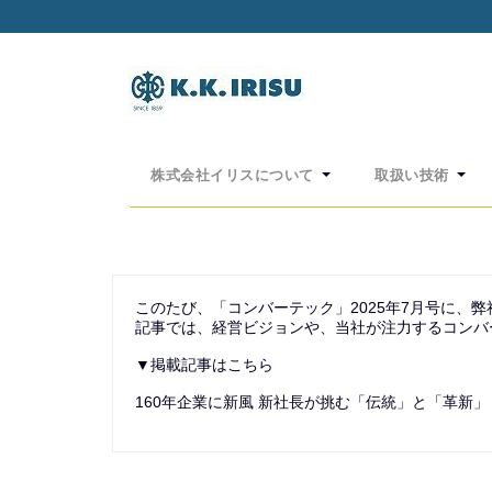
Skip
to
content
株式会社イリスについて
取扱い技術
このたび、「コンバーテック」2025年7月号に、
記事では、経営ビジョンや、当社が注力するコンバ
▼掲載記事はこちら
160年企業に新風 新社長が挑む「伝統」と「革新」