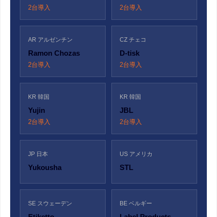
2台導入
2台導入
AR アルゼンチン
CZ チェコ
Ramon Chozas
D-tisk
2台導入
2台導入
KR 韓国
KR 韓国
Yujin
JBL
2台導入
2台導入
JP 日本
US アメリカ
Yukousha
STL
SE スウェーデン
BE ベルギー
Etiketto
Label Products