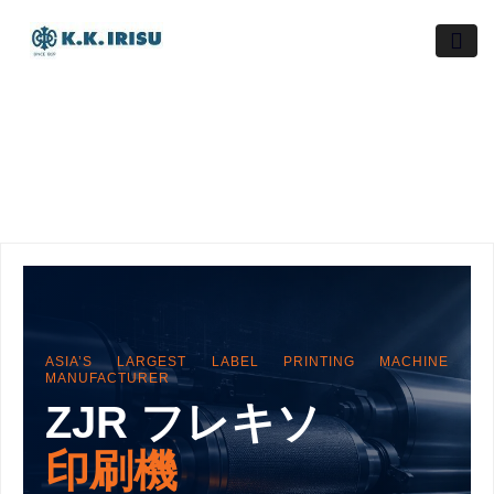
Skip
to
content
ASIA’S LARGEST LABEL PRINTING MACHINE
MANUFACTURER
ZJR フレキソ
印刷機