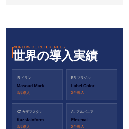
WORLDWIDE REFERENCES
世界の導入実績
IR イラン
BR ブラジル
Masoud Mark
Label Color
3台導入
3台導入
KZ カザフスタン
AL アルバニア
Kazstainform
Flexexal
3台導入
2台導入