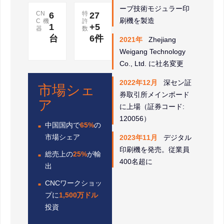
ーブ技術モジュラー印
CN
特
6
27
刷機を製造
C機
許
1
+5
器
数
台
6件
2021年
Zhejiang
Weigang Technology
Co., Ltd. に社名変更
2022年12月
深セン証
市場シェ
券取引所メインボード
ア
に上場（証券コード:
120056）
中国国内で
65%
の
市場シェア
2023年11月
デジタル
印刷機を発売。従業員
総売上の
25%
が輸
400名超に
出
CNCワークショッ
プに
1,500万ドル
投資