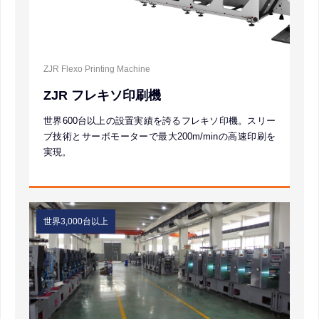
ZJR Flexo Printing Machine
ZJR フレキソ印刷機
世界600台以上の設置実績を誇るフレキソ印機。スリー
ブ技術とサーボモーターで最大200m/minの高速印刷を
実現。
世界3,000台以上