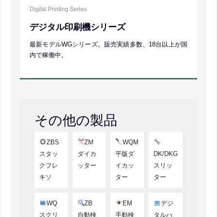
Digital Printing Series
デジタル印刷機シリーズ
最新モデルWGシリーズ。販売実績多数、18台以上が国
内で稼働中。
その他の製品
ZBS
ZM
WQM
スタッ
ダイカ
平版ダ
DK/DKG
クフレ
ッター
イカッ
スリッ
キソ
ター
ター
WQ
ZB
EM
デジ
スクリ
自動検
手動検
タルハ