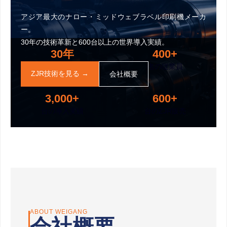
アジア最大のナロー・ミッドウェブラベル印刷機メーカ
ー。
30年の技術革新と600台以上の世界導入実績。
30年
400+
の経験
名の従業員
ZJR技術を見る →
会社概要
3,000+
600+
台の導入実績
台のZJR販売
ABOUT WEIGANG
会社概要