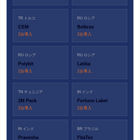
TR トルコ
RU ロシア
CEM
Belkras
2台導入
2台導入
RU ロシア
RU ロシア
Polybit
Latika
2台導入
2台導入
TN チュニジア
IN インド
2M Pack
Fortune Label
2台導入
2台導入
IN インド
BR ブラジル
Pravesha
FitaTex