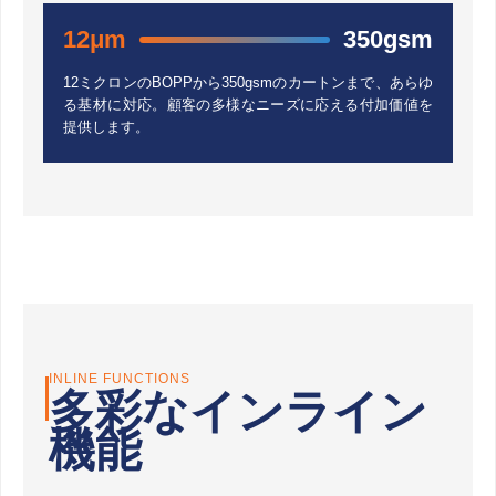
12μm
350gsm
12ミクロンのBOPPから350gsmのカートンまで、あらゆ
る基材に対応。顧客の多様なニーズに応える付加価値を
提供します。
INLINE FUNCTIONS
多彩なインライン
機能