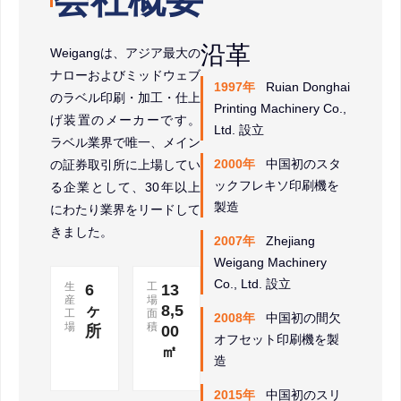
沿革
Weigangは、アジア最大の
ナローおよびミッドウェブ
1997年
Ruian Donghai
のラベル印刷・加工・仕上
Printing Machinery Co.,
げ装置のメーカーです。
Ltd. 設立
ラベル業界で唯一、メイン
2000年
中国初のスタ
の証券取引所に上場してい
ックフレキソ印刷機を
る企業として、30年以上
製造
にわたり業界をリードして
きました。
2007年
Zhejiang
Weigang Machinery
Co., Ltd. 設立
生
工
6
13
産
場
ヶ
8,5
工
面
2008年
中国初の間欠
場
積
所
00
オフセット印刷機を製
㎡
造
2015年
中国初のスリ