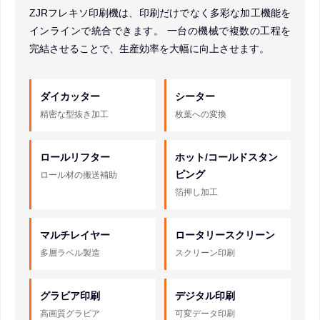
ZJRフレキソ印刷機は、印刷だけでなく多彩な加工機能を
インラインで統合できます。 一台の機械で複数の工程を
完結させることで、生産効率を大幅に向上させます。
ダイカッター
シーター
精密な型抜き加工
枚葉への変換
ロールリフター
ホット/コールドスタン
ピング
ロール材の搬送補助
箔押し加工
マルチレイヤー
ロータリースクリーン
多層ラベル製造
スクリーン印刷
グラビア印刷
デジタル印刷
高画質グラビア
可変データ印刷