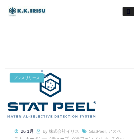
Skip
to
content
プレスリリース
26 1月
by 株式会社イリス
StatPeel
,
アスベ
スト
,
カーボンナノチューブ
,
グラフェン
,
シリカ
,
スタッ