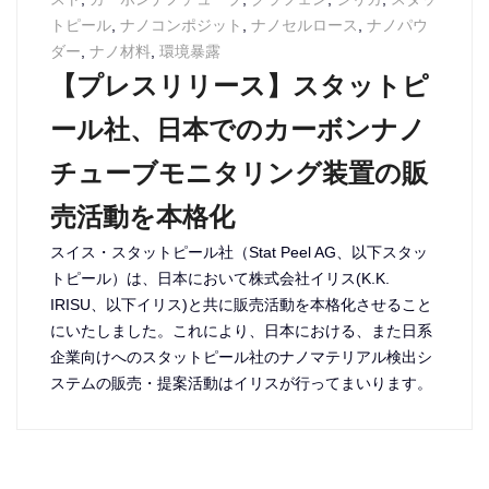
トピール
,
ナノコンポジット
,
ナノセルロース
,
ナノパウ
ダー
,
ナノ材料
,
環境暴露
【プレスリリース】スタットピ
ール社、日本でのカーボンナノ
チューブモニタリング装置の販
売活動を本格化
スイス・スタットピール社（Stat Peel AG、以下スタッ
トピール）は、日本において株式会社イリス(K.K.
IRISU、以下イリス)と共に販売活動を本格化させること
にいたしました。これにより、日本における、また日系
企業向けへのスタットピール社のナノマテリアル検出シ
ステムの販売・提案活動はイリスが行ってまいります。