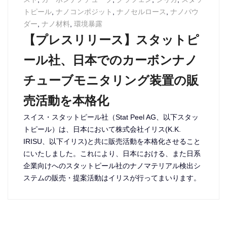
トピール
,
ナノコンポジット
,
ナノセルロース
,
ナノパウ
ダー
,
ナノ材料
,
環境暴露
【プレスリリース】スタットピ
ール社、日本でのカーボンナノ
チューブモニタリング装置の販
売活動を本格化
スイス・スタットピール社（Stat Peel AG、以下スタッ
トピール）は、日本において株式会社イリス(K.K.
IRISU、以下イリス)と共に販売活動を本格化させること
にいたしました。これにより、日本における、また日系
企業向けへのスタットピール社のナノマテリアル検出シ
ステムの販売・提案活動はイリスが行ってまいります。