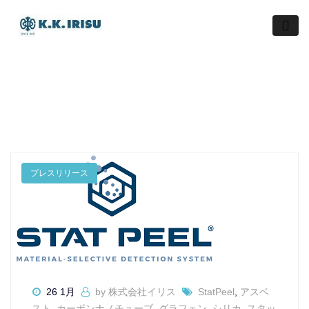
Skip
to
content
プレスリリース
26 1月
by 株式会社イリス
StatPeel
,
アスベ
スト
,
カーボンナノチューブ
,
グラフェン
,
シリカ
,
スタッ