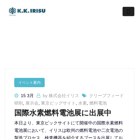
Skip
to
content
イベント案内
15 3月
by 株式会社イリス
クリープフィード
研削
,
展示会
,
東京ビッグサイト
,
水素
,
燃料電池
国際水素燃料電池展に出展中
本日より、東京ビックサイトにて開催中の国際水素燃料
電池展において、イリスは欧州の燃料電池や二次電池の
製造プロセス、検査機器を紹介するブースを出展してお