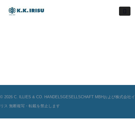
Skip
to
content
© 2026 C. ILLIES & CO. HANDELSGESELLSCHAFT MBHおよび株式会社イ
リス 無断複写・転載を禁止します